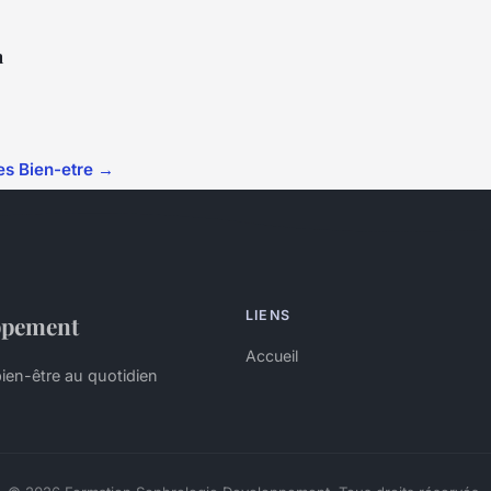
n
les Bien-etre →
LIENS
ppement
Accueil
bien-être au quotidien