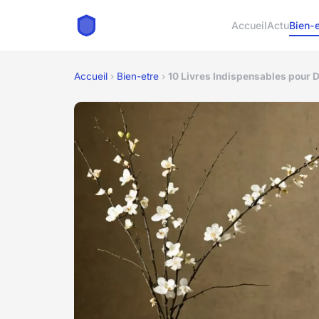
Accueil
Actu
Bien-e
Accueil
›
Bien-etre
›
10 Livres Indispensables pour Dé