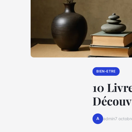
BIEN-ETRE
10 Livr
Découvr
A
admin
7 octob