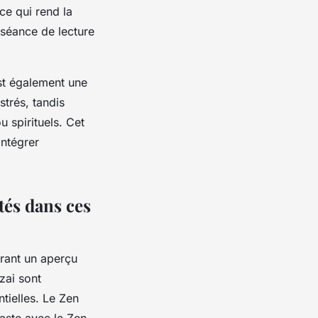
ce qui rend la
 séance de lecture
st également une
strés, tandis
 spirituels. Cet
intégrer
tés dans ces
frant un aperçu
zai sont
ntielles. Le Zen
raste avec le Zen