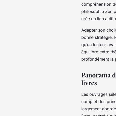
compréhension des
philosophie Zen p
crée un lien actif
Adapter son choix
bonne stratégie. P
qu’un lecteur ava
équilibre entre th
profondément la 
Panorama de
livres
Les ouvrages séle
complet des princi
largement abordés,
Soto, centré sur l