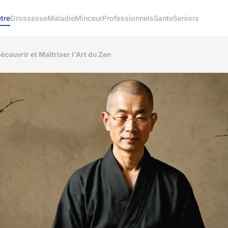
tre
Grossesse
Maladie
Minceur
Professionnels
Sante
Seniors
couvrir et Maîtriser l'Art du Zen