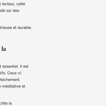
lecteur, cette
ndé sur des
érieuse et durable
 la
essentiel. Il est
ifs. Ceux-ci
détachement.
e méditative et
lite la