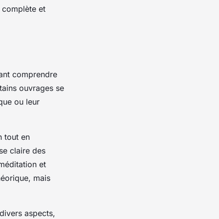
s complète et
itant comprendre
rtains ouvrages se
que ou leur
 tout en
e claire des
méditation et
héorique, mais
divers aspects,