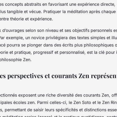
 concepts abstraits en favorisant une expérience directe, 
lus tangible et vécue. Pratiquer la méditation après chaque
 entre théorie et expérience.
 d’ouvrages selon son niveau et ses objectifs personnels e
ar exemple, un novice privilégiera des textes simples et illu
ncé pourra se plonger dans des écrits plus philosophiques ou
éorie et pratique, progressif et personnalisé, est la clé pour 
philosophie Zen.
s perspectives et courants Zen représen
ctionnés exposent une riche diversité des courants Zen, of
pales écoles zen. Parmi celles-ci, le Zen Soto et le Zen Rin
 permettant de saisir leurs spécificités et distinctions esse
a méditation assise (zazen) et la pratique quotidienne, cont