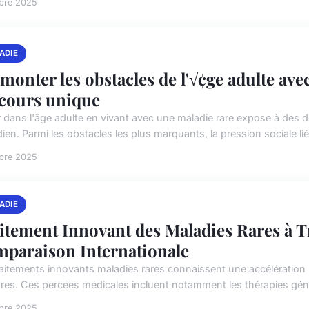
obre 2025
ADIE
monter les obstacles de l'√¢ge adulte ave
cours unique
r dans l'âge adulte en vivant avec une maladie rare expose à des dé
ien. Parmi les obstacles les plus marquants, la pression sociale liée
obre 2025
ADIE
itement Innovant des Maladies Rares à T
paraison Internationale
raitements innovants maladies rares connaissent une accélération
res. Ces percées médicales incluent notamment les thérapies géniq
obre 2025