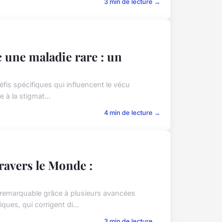
3 min de lecture →
c une maladie rare : un
fis spécifiques qui influencent le vécu
 à la stigmat...
4 min de lecture →
ravers le Monde :
 remarquable grâce à plusieurs avancées
ues, qui corrigent di...
3 min de lecture →