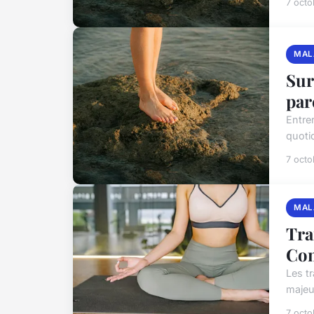
7 oct
MAL
Sur
par
Entre
quotid
7 oct
MAL
Tra
Com
Les t
majeu
7 oct