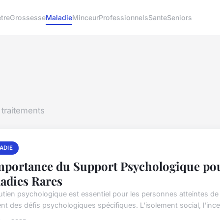
tre
Grossesse
Maladie
Minceur
Professionnels
Sante
Seniors
traitements
ADIE
mportance du Support Psychologique pour
adies Rares
utien psychologique est essentiel pour les personnes atteintes de
t des défis psychologiques spécifiques. L'isolement social, l'incer