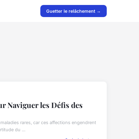
Guetter le relâchement →
 Naviguer les Défis des
 maladies rares, car ces affections engendrent
titude du ...