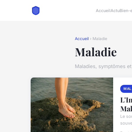
Accueil
Actu
Bien-e
Accueil
› Maladie
Maladie
Maladies, symptômes et 
MAL
L'I
Mal
Le so
souven